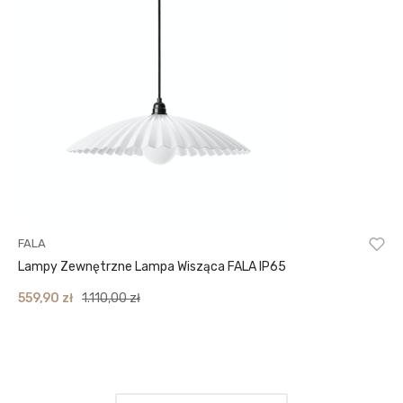
FALA
Lampy Zewnętrzne Lampa Wisząca FALA IP65
Original
Current
559,90
zł
1.110,00
zł
price
price
was:
is:
1.110,00 zł.
559,90 zł.