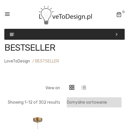
0
BESTSELLER
LoveToDesign
/
BESTSELLER
View on
Showing 1–
12
of 302 results