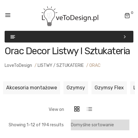
0
Orac Decor Listwy I Sztukateria
LoveToDesign
/
LISTWY / SZTUKATERIE
/
ORAC
Akcesoria montażowe
Gzymsy
Gzymsy Flex
L
View on
Showing 1–
12
of 194 results