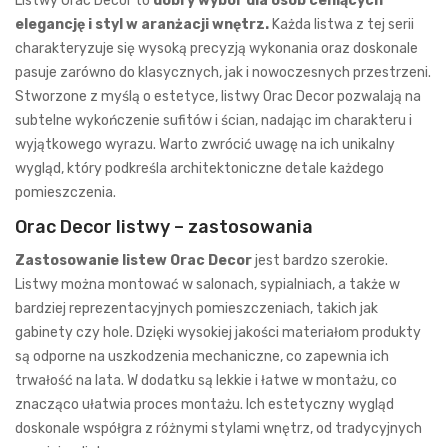
Listwy Orac Decor to
dobry wybór dla osób ceniących
elegancję i styl w aranżacji wnętrz.
Każda listwa z tej serii
charakteryzuje się wysoką precyzją wykonania oraz doskonale
pasuje zarówno do klasycznych, jak i nowoczesnych przestrzeni.
Stworzone z myślą o estetyce, listwy Orac Decor pozwalają na
subtelne wykończenie sufitów i ścian, nadając im charakteru i
wyjątkowego wyrazu. Warto zwrócić uwagę na ich unikalny
wygląd, który podkreśla architektoniczne detale każdego
pomieszczenia.
Orac Decor listwy – zastosowania
Zastosowanie listew Orac Decor
jest bardzo szerokie.
Listwy można montować w salonach, sypialniach, a także w
bardziej reprezentacyjnych pomieszczeniach, takich jak
gabinety czy hole. Dzięki wysokiej jakości materiałom produkty
są odporne na uszkodzenia mechaniczne, co zapewnia ich
trwałość na lata. W dodatku są lekkie i łatwe w montażu, co
znacząco ułatwia proces montażu. Ich estetyczny wygląd
doskonale współgra z różnymi stylami wnętrz, od tradycyjnych