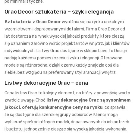
po minimalistyczne.
Orac Decor sztukateria – szyk i elegancja
Sztukateria z Orac Decor
wyróżnia się na rynku unikalnym
wzornictwem i dopracowanymi detalami. Firma Orac Decor od
lat dostarcza na rynek wysokiej jakości produkty, które cieszą
się uznaniem zarówno wśród projektantów wnętrz, jak i klientów
indywidualnych. Listwy Orac dostępne w sklepie Love To Design
nadają każdemu pomieszczeniu szyku i elegancji. Oferowane
modele są różnorodne, dzięki czemu każdy znajdzie coś dla
siebie, bez względu na preferowany styl aranżacji wnętrz.
Listwy dekoracyjne Orac – cena
Cena listew Orac to kolejny element, na który z pewnością warto
zwrócić uwagę. Choć
listwy dekoracyjne Orac są synonimem
jakości, oferują konkurencyjne ceny na rynku,
co sprawia,
że są dostępne dla szerokiej grupy odbiorców. Klienci mogą
wybierać spośród różnych modeli, dopasowanych do ich potrzeb
i budżetu, jednocześnie ciesząc się wysoką jakością wykonania.