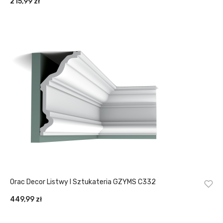
215,99
zł
Orac Decor Listwy I Sztukateria GZYMS C332
449,99
zł