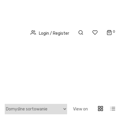
0
Login / Register
View on