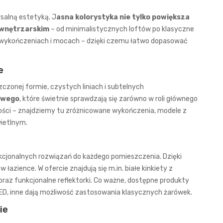
rsalną estetyką. J
asna kolorystyka nie tylko powiększa
 wnętrzarskim
– od minimalistycznych loftów po klasyczne
h, wykończeniach i mocach – dzięki czemu łatwo dopasować
e
zonej formie, czystych liniach i subtelnych
owego
, które świetnie sprawdzają się zarówno w roli głównego
dności – znajdziemy tu zróżnicowane wykończenia, modele z
wietlnym.
unkcjonalnych rozwiązań do każdego pomieszczenia. Dzięki
 łazience. W ofercie znajdują się m.in. białe kinkiety z
raz funkcjonalne reflektorki. Co ważne, dostępne produkty
LED, inne dają możliwość zastosowania klasycznych żarówek.
ie