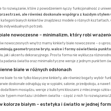
łe to rozwiązanie, które z powodzeniem łączy funkcjonalność z uniwe
przestrzeń, ale również doskonale współgra z każdym stylem
W kategorii białych kinkietów znajdziesz modele o różnych kształtac
do indywidualnych potrzeb.
 białe nowoczesne – minimalizm, który robi wrażeni
ków nowoczesnych wnętrz mamy kinkiety białe nowoczesne – o uproszc
minują geometryczne bryły, walce i formy oświetlenia punkt
tła, jak i akcentu dekoracyjnego. Prosta forma nie wyklucza różnoro
ąta padania światła oraz minimalistyczne wersje z jednym punktem ś
ienne białe w różnych odsłonach
e białe to nie tylko klasyczne kinkiety, ale również bogaty wybór f
arwie doskonale odnajdują się w sypialni, salonie, przedpokoju, a nawet w
dodatkiem mosiądzu, wersje z kulistymi kloszami z mlecznego szkła o
akże typem montażu i źródłem światła – część z nich to rozwiązania 
w kolorze białym – estetyka i światło w jednej form