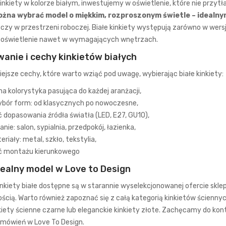
inkiety w kolorze białym, inwestujemy w oświetlenie, które nie przytła
żna wybrać model o miękkim, rozproszonym świetle – idealnym
 czy w przestrzeni roboczej. Białe kinkiety występują zarówno w wers
oświetlenie nawet w wymagających wnętrzach.
anie i cechy kinkietów białych
ejsze cechy, które warto wziąć pod uwagę, wybierając białe kinkiety:
na kolorystyka pasująca do każdej aranżacji,
ybór form: od klasycznych po nowoczesne,
 dopasowania źródła światła (LED, E27, GU10),
ie: salon, sypialnia, przedpokój, łazienka,
riały: metal, szkło, tekstylia,
ć montażu kierunkowego
dealny model w Love to Design
inkiety białe dostępne są w starannie wyselekcjonowanej ofercie
skle
ścią. Warto również zapoznać się z całą kategorią
kinkietów ścienny
kiety ścienne czarne
lub eleganckie
kinkiety złote
. Zachęcamy do kont
amówień w Love To Design.