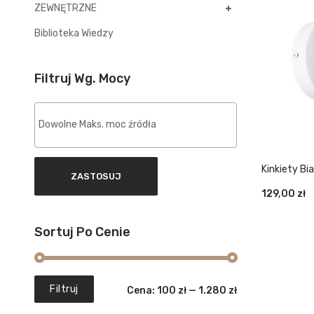
ZEWNĘTRZNE
Biblioteka Wiedzy
Filtruj Wg. Mocy
Kinkiety Bi
ZASTOSUJ
1122/1W W
129,00
zł
Sortuj Po Cenie
Cena
Cena
Filtruj
Cena:
100 zł
—
1.280 zł
min.
maks.