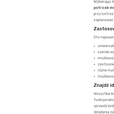
Wybierając k
potrzeb mo
przy lustrze
zaplanować 
Zastosow
Oto najważni
uniwersal
szeroki w
możliwość
zastosowan
różne mate
możliwoś
Znajdź i
Wszystkie k
funkcjonalno
sprawdź
kin
składania z