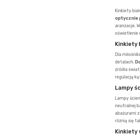
Kinkiety bia
optycznie 
aranżacje. 
oświetlenie 
Kinkiety
Dla miłośni
detalach.
Do
źródła świa
regulacją k
Lampy śc
Lampy ścienn
neutralnej b
abażurami z 
różnią się t
Kinkiety 