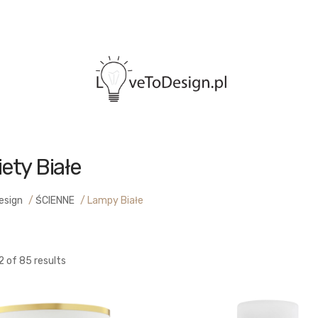
iety Białe
esign
/
ŚCIENNE
/
Lampy Białe
2
of 85 results