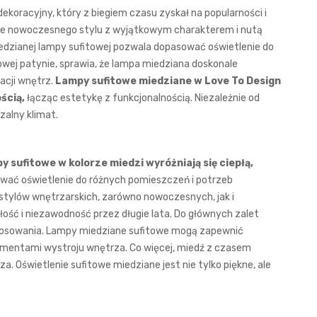
koracyjny, który z biegiem czasu zyskał na popularności i
nie nowoczesnego stylu z wyjątkowym charakterem i nutą
iedzianej lampy sufitowej pozwala dopasować oświetlenie do
kowej patynie, sprawia, że lampa miedziana doskonale
acji wnętrz.
Lampy sufitowe miedziane w Love To Design
ścią,
łącząc estetykę z funkcjonalnością. Niezależnie od
alny klimat.
y sufitowe w kolorze miedzi wyróżniają się ciepłą,
wać oświetlenie do różnych pomieszczeń i potrzeb
stylów wnętrzarskich, zarówno nowoczesnych, jak i
ość i niezawodność przez długie lata. Do głównych zalet
stosowania. Lampy miedziane sufitowe mogą zapewnić
elementami wystroju wnętrza. Co więcej, miedź z czasem
a. Oświetlenie sufitowe miedziane jest nie tylko piękne, ale