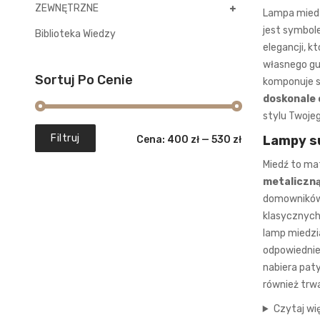
ZEWNĘTRZNE
Lampa miedzi
jest symbol
Biblioteka Wiedzy
elegancji, 
własnego gus
Sortuj Po Cenie
komponuje si
doskonale 
stylu Twoje
Cena
Cena
Filtruj
Lampy su
Cena:
400 zł
—
530 zł
min.
maks.
Miedź to ma
metaliczną
domowników.
klasycznych
lamp miedzi
odpowiednie 
nabiera paty
również trwa
Czytaj wi