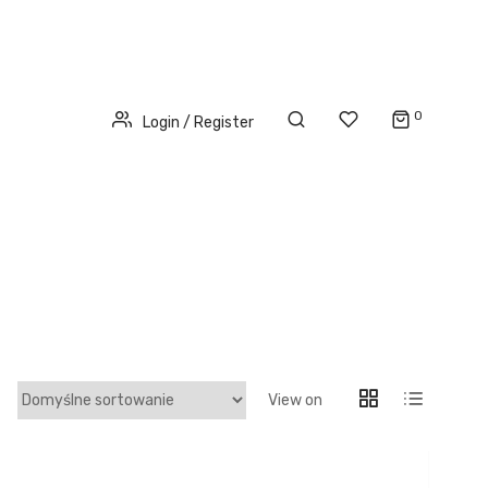
0
Login / Register
View on