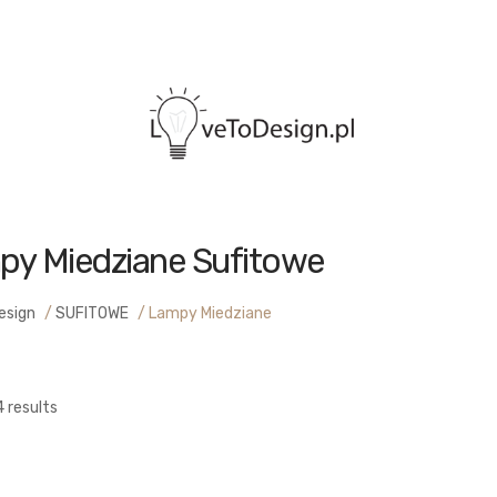
py Miedziane Sufitowe
esign
/
SUFITOWE
/
Lampy Miedziane
4 results