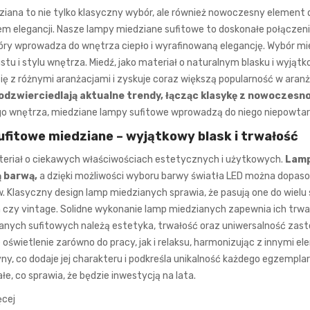
ana to nie tylko klasyczny wybór, ale również nowoczesny element de
em elegancji. Nasze lampy miedziane sufitowe to doskonałe połącze
który wprowadza do wnętrza ciepło i wyrafinowaną elegancję. Wybór m
tu i stylu wnętrza. Miedź, jako materiał o naturalnym blasku i wyjąt
ę z różnymi aranżacjami i zyskuje coraz większą popularność w aranż
odzwierciedlają aktualne trendy, łącząc klasykę z nowoczesno
go wnętrza, miedziane lampy sufitowe wprowadzą do niego niepowtarz
fitowe miedziane – wyjątkowy blask i trwałość
teriał o ciekawych właściwościach estetycznych i użytkowych.
Lamp
 barwą,
a dzięki możliwości wyboru barwy światła LED można dopaso
 Klasyczny design lamp miedzianych sprawia, że pasują one do wielu 
 czy vintage. Solidne wykonanie lamp miedzianych zapewnia ich trwał
anych sufitowych należą estetyka, trwałość oraz uniwersalność za
oświetlenie zarówno do pracy, jak i relaksu, harmonizując z innymi 
ny, co dodaje jej charakteru i podkreśla unikalność każdego egzemplarz
łe, co sprawia, że będzie inwestycją na lata.
ęcej