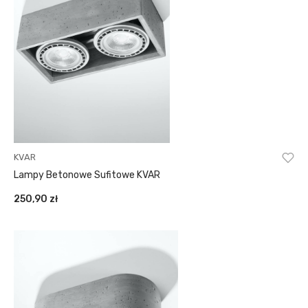
KVAR
Lampy Betonowe Sufitowe KVAR
250,90
zł