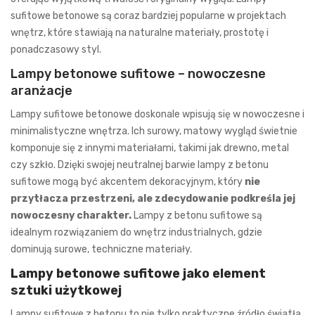
sufitowe betonowe są coraz bardziej popularne w projektach
wnętrz, które stawiają na naturalne materiały, prostotę i
ponadczasowy styl.
Lampy betonowe sufitowe – nowoczesne
aranżacje
Lampy sufitowe betonowe doskonale wpisują się w nowoczesne i
minimalistyczne wnętrza. Ich surowy, matowy wygląd świetnie
komponuje się z innymi materiałami, takimi jak drewno, metal
czy szkło. Dzięki swojej neutralnej barwie lampy z betonu
sufitowe mogą być akcentem dekoracyjnym, który
nie
przytłacza przestrzeni, ale zdecydowanie podkreśla jej
nowoczesny charakter.
Lampy z betonu sufitowe są
idealnym rozwiązaniem do wnętrz industrialnych, gdzie
dominują surowe, techniczne materiały.
Lampy betonowe sufitowe jako element
sztuki użytkowej
Lampy sufitowe z betonu to nie tylko praktyczne źródło światła,