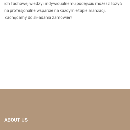
ich fachowej wiedzy i indywidualnemu podejściu możesz liczyć
na profesjonalne wsparcie na każdym etapie aranżacji.
Zachęcamy do składania zamówień!
ABOUT US