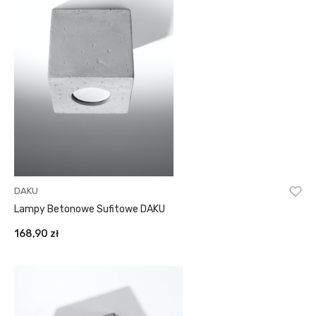
DAKU
Lampy Betonowe Sufitowe DAKU
168,90
zł