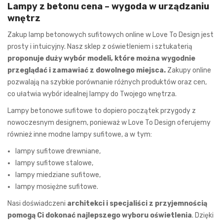
Lampy z betonu cena – wygoda w urządzaniu
wnętrz
Zakup lamp betonowych sufitowych online w Love To Design jest
prosty i intuicyjny. Nasz
sklep z oświetleniem i sztukaterią
proponuje duży wybór modeli, które można wygodnie
przeglądać i zamawiać z dowolnego miejsca.
Zakupy online
pozwalają na szybkie porównanie różnych produktów oraz cen,
co ułatwia wybór idealnej lampy do Twojego wnętrza.
Lampy betonowe sufitowe to dopiero początek przygody z
nowoczesnym designem, ponieważ w Love To Design oferujemy
również inne
modne lampy sufitowe
, a w tym:
lampy sufitowe drewniane
,
lampy sufitowe stalowe
,
lampy miedziane sufitowe
,
lampy mosiężne sufitowe
.
Nasi doświadczeni
architekci i specjaliści z przyjemnością
pomogą Ci dokonać najlepszego wyboru oświetlenia
. Dzięki