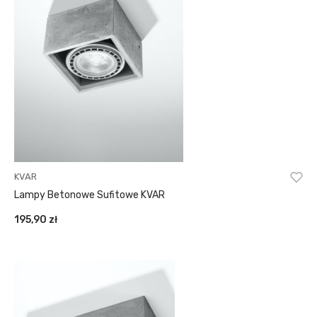
KVAR
Lampy Betonowe Sufitowe KVAR
195,90
zł