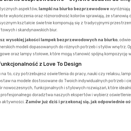
ktycznych aspektów,
lampki na biurko bezprzewodowe
wyróżniają 
złote wykończenia oraz różnorodność kolorów sprawiają, że stanowią
asycznym kształcie świetnie komponują się z tradycyjnymi przestrz
ftowych i skandynawskich biur.
asz wysokiej jakości lampek bezprzewodowych na biurko
, odwi
nerskich modeli dopasowanych do różnych potrzeb i stylów wnętrz.
ogowe
oraz
lampy stołowe
, które mogą stanowić spójną kompozycję 
funkcjonalność z Love To Design
na to, czy potrzebujesz oświetlenia do pracy, nauki czy relaksu, la
ostaw na modele dostosowane do Twoich indywidualnych potrzeb i cies
ór nowoczesnych, funkcjonalnych i stylowych rozwiązań, które idealn
 profesjonalnego doradztwa naszych ekspertów i wybierz oświetlenie,
 aktywności.
Zamów już dziś i przekonaj się, jak odpowiednie 