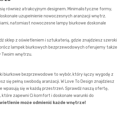
się również atrakcyjnym designem. Minimalistyczne formy,
 doskonałe uzupełnienie nowoczesnych aranżacji wnętrz.
eniami, natomiast nowoczesne
lampy biurkowe
doskonale
edź
sklep z oświetleniem i sztukaterią
, gdzie znajdziesz szeroki
 Oprócz lampek biurkowych bezprzewodowych oferujemy także
w Twoim wnętrzu.
mpki biurkowe bezprzewodowe to wybór, który łączy wygodę z
z się pełną swobodą aranżacji. W Love To Design znajdziesz
ie wpasują się w każdą przestrzeń. Sprawdź naszą ofertę,
 które zapewni Ci komfort i doskonałe warunki do
oświetlenie może odmienić każde wnętrze!