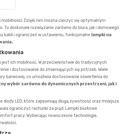
i mobilności. Dzięki nim można cieszyć się optymalnym
o. To doskonałe rozwiązanie zarówno do biura, jak i domowego
ny kabli i ograniczeń w ustawieniu, funkcjonalne
lampki na
wania.
ytkowania
st ich mobilność. W przeciwieństwie do tradycyjnych
nie i dostosowanie do zmieniających się potrzeb. Wiele
ury barwowej, co umożliwia dostosowanie oświetlenia do
ny wybór zarówno do dynamicznych przestrzeni, jak i
 diody LED, które zapewniają długą żywotność oraz mniejsze
zwala ograniczyć rachunki za prąd.
Lampki biurkowe
komfort pracy. Wybierając nowoczesne technologie,
rwałości.
trza