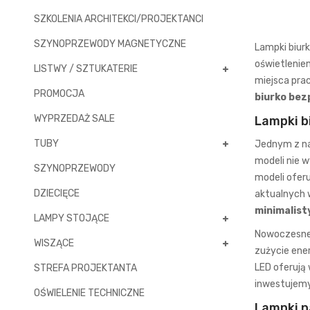
SZKOLENIA ARCHITEKCI/PROJEKTANCI
SZYNOPRZEWODY MAGNETYCZNE
Lampki biur
oświetlenie
LISTWY / SZTUKATERIE
miejsca prac
PROMOCJA
biurko be
WYPRZEDAŻ SALE
Lampki b
TUBY
Jednym z na
modeli nie w
SZYNOPRZEWODY
modeli ofer
DZIECIĘCE
aktualnych 
minimalis
LAMPY STOJĄCE
Nowoczesn
WISZĄCE
zużycie ener
LED
oferują 
STREFA PROJEKTANTA
inwestujemy 
OŚWIELENIE TECHNICZNE
Lampki n