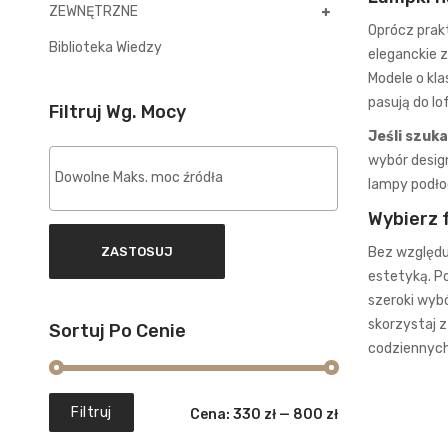
ZEWNĘTRZNE
Oprócz pra
Biblioteka Wiedzy
eleganckie 
Modele o kl
pasują do lo
Filtruj Wg. Mocy
Jeśli szuk
wybór desig
lampy podł
Wybierz 
ZASTOSUJ
Bez względu 
estetyką. P
szeroki wyb
skorzystaj z
Sortuj Po Cenie
codziennych
Cena
Cena
Filtruj
Cena:
330 zł
—
800 zł
min.
maks.