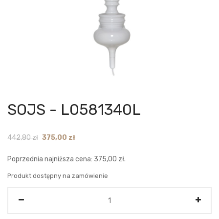
SOJS - L0581340L
Original
Current
442,80
zł
375,00
zł
price
price
Poprzednia najniższa cena:
375,00
zł
.
was:
is:
442,80 zł.
375,00 zł.
Produkt dostępny na zamówienie
Ilość