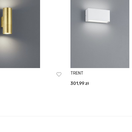
TRENT
301,99
zł