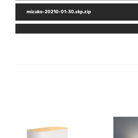
mizuko-20210-01-30.skp.zip