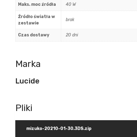
Maks. moc źródła
40 W
Źródło światła w
brak
zestawie
Czas dostawy
20 dni
Marka
Lucide
mizuko-20210-01-30.3DS.zip