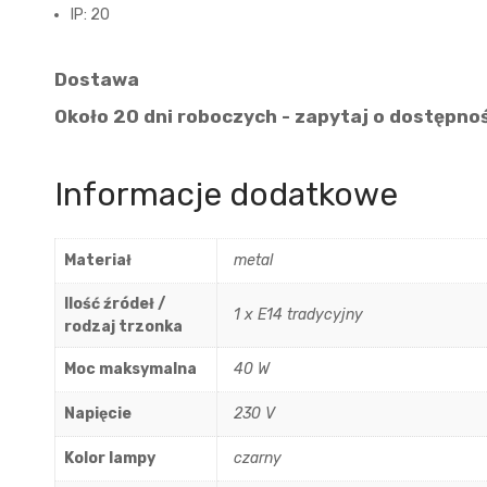
IP: 20
Dostawa
Około 20 dni roboczych - zapytaj o dostępno
Informacje dodatkowe
Materiał
metal
Ilość źródeł /
1 x E14 tradycyjny
rodzaj trzonka
Moc maksymalna
40 W
Napięcie
230 V
Kolor lampy
czarny