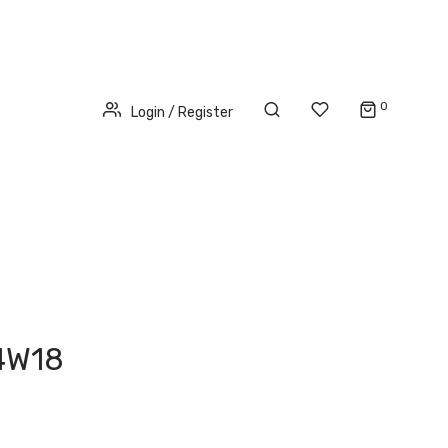
0
Login / Register
4W18