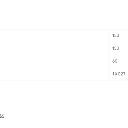
150
150
60
1 X E27
ść