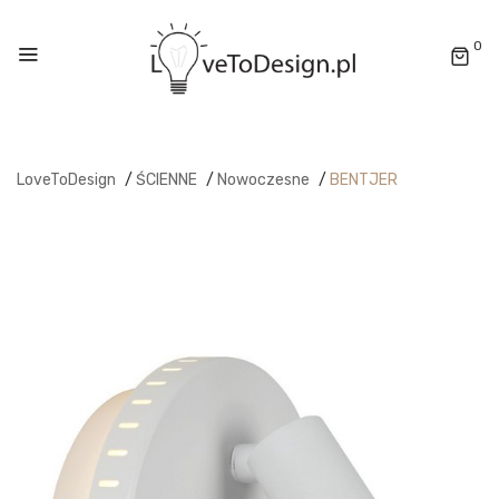
0
LoveToDesign
/
ŚCIENNE
/
Nowoczesne
/
BENTJER