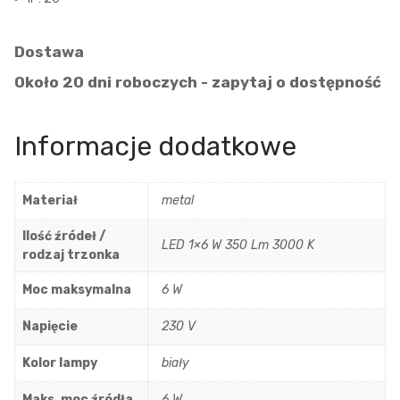
Dostawa
Około 20 dni roboczych - zapytaj o dostępność
Informacje dodatkowe
Materiał
metal
Ilość źródeł /
LED 1×6 W 350 Lm 3000 K
rodzaj trzonka
Moc maksymalna
6 W
Napięcie
230 V
Kolor lampy
biały
Maks. moc źródła
6 W