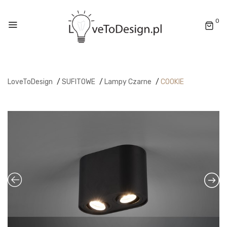
0
LoveToDesign
/
SUFITOWE
/
Lampy Czarne
/
COOKIE