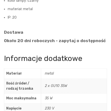
kolor lampy: czarny
materiał: metal
IP: 20
Dostawa
Około 20 dni roboczych - zapytaj o dostępność
Informacje dodatkowe
Materiał
metal
Ilość źródeł /
2 x GU10 35W
rodzaj trzonka
Moc maksymalna
35 W
Napięcie
230 V