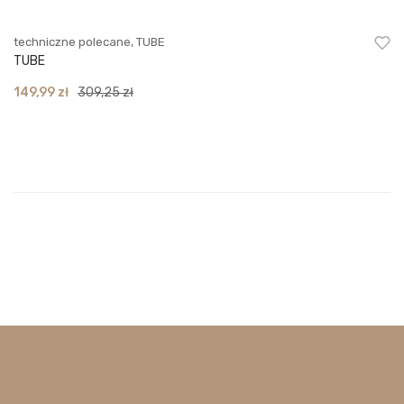
techniczne polecane
,
TUBE
TUBE
Original
Current
149,99
zł
309,25
zł
price
price
was:
is:
309,25 zł.
149,99 zł.