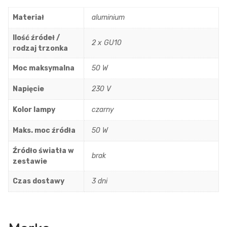
Materiał
aluminium
Ilość źródeł /
2 x GU10
rodzaj trzonka
Moc maksymalna
50 W
Napięcie
230 V
Kolor lampy
czarny
Maks. moc źródła
50 W
Źródło światła w
brak
zestawie
Czas dostawy
3 dni