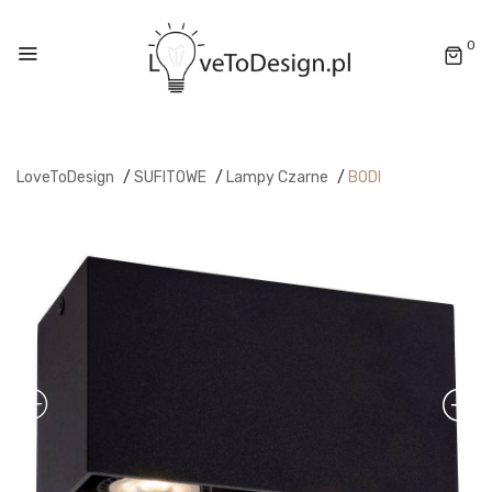
0
LoveToDesign
/
SUFITOWE
/
Lampy Czarne
/
BODI