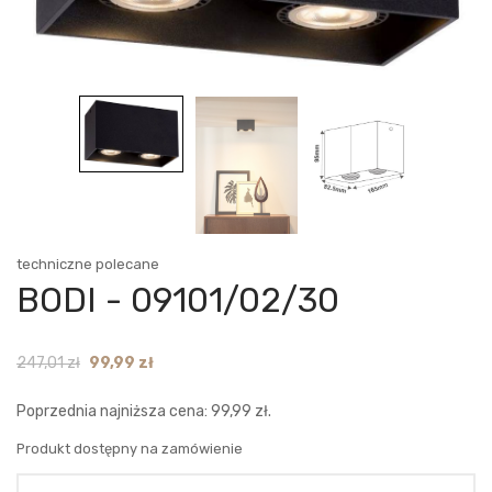
techniczne polecane
BODI - 09101/02/30
Original
Current
247,01
zł
99,99
zł
price
price
Poprzednia najniższa cena:
99,99
zł
.
was:
is:
247,01 zł.
99,99 zł.
Produkt dostępny na zamówienie
Ilość