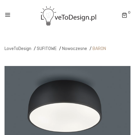
0
LoveToDesign
/
SUFITOWE
/
Nowoczesne
/
BARON