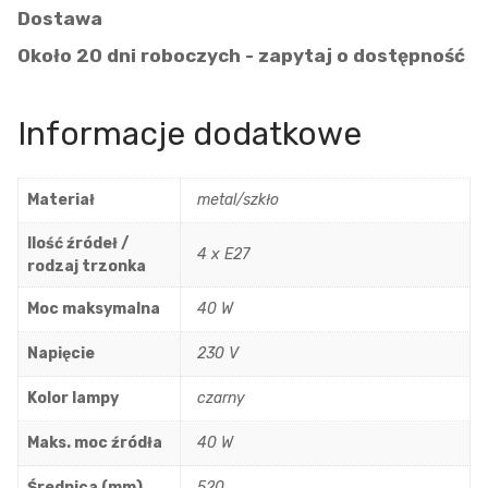
Dostawa
Około 20 dni roboczych - zapytaj o dostępność
Informacje dodatkowe
Materiał
metal/szkło
Ilość źródeł /
4 x E27
rodzaj trzonka
Moc maksymalna
40 W
Napięcie
230 V
Kolor lampy
czarny
Maks. moc źródła
40 W
Średnica (mm)
520