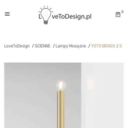
0
LoveToDesign
/
ŚCIENNE
/
Lampy Mosiężne
/
YOTO BRASS 2 S