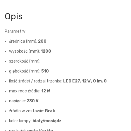
Opis
Parametry
średnica (mm):
200
wysokość (mm):
1200
szerokość (mm):
głębokość (mm):
510
ilość źródeł / rodzaj trzonka:
LED E27, 12 W, 0 lm, 0
max moc źródła:
12 W
napięcie:
230 V
źródło w zestawie:
Brak
kolor lampy:
biały/mosiądz
materiał:
metal/szkło