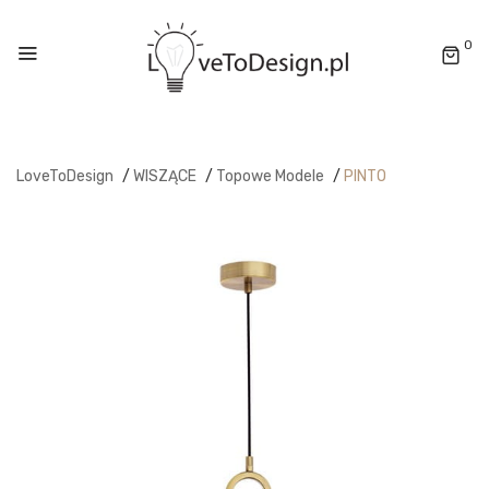
0
LoveToDesign
/
WISZĄCE
/
Topowe Modele
/
PINTO