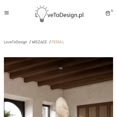
0
LoveToDesign
/
WISZĄCE
/
PERIA L