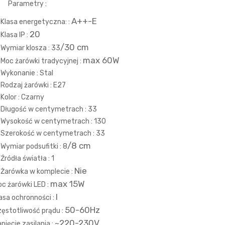
Parametry :
A++-E
Klasa energetyczna: :
20
Klasa IP :
/30 cm
Wymiar klosza : 33
max 60W
Moc żarówki tradycyjnej :
Wykonanie : Stal
Rodzaj żarówki : E27
Kolor :
Czarny
Długość w centymetrach : 33
Wysokość w centymetrach : 130
Szerokość w centymetrach : 33
/8 cm
Wymiar podsufitki : 8
Źródła światła : 1
Nie
Żarówka w komplecie :
max 15W
c żarówki LED :
I
asa ochronności :
50-60Hz
ęstotliwość prądu :
~220-230V
pięcie zasilania :