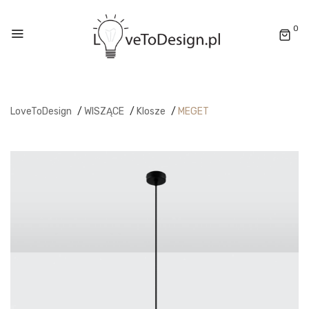
0
LoveToDesign
/
WISZĄCE
/
Klosze
/
MEGET