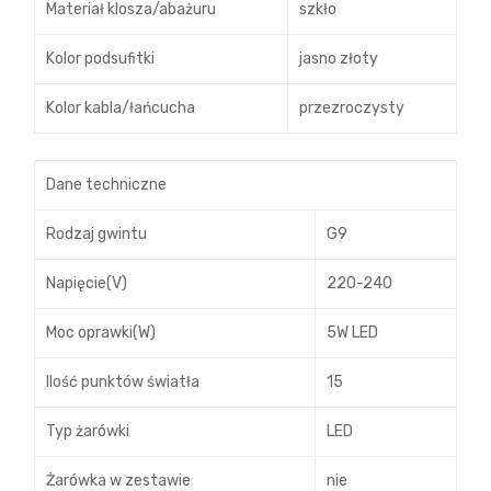
Materiał klosza/abażuru
szkło
Kolor podsufitki
jasno złoty
Kolor kabla/łańcucha
przezroczysty
Dane techniczne
Rodzaj gwintu
G9
Napięcie(V)
220-240
Moc oprawki(W)
5W LED
Ilość punktów światła
15
Typ żarówki
LED
Żarówka w zestawie
nie