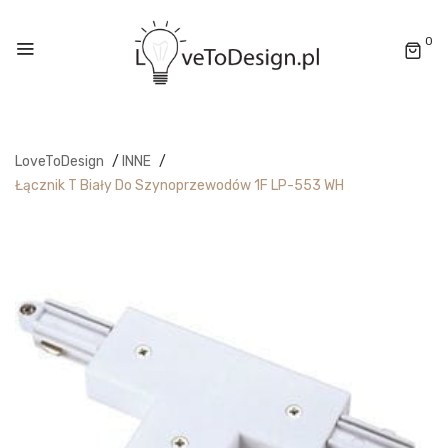
0
LoveToDesign
/
INNE
/
Łącznik T Biały Do Szynoprzewodów 1F LP-553 WH