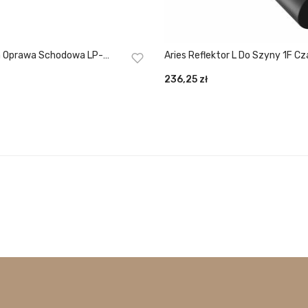
a Oprawa Schodowa LP-
Aries Reflektor L Do Szyny 1F Cz
8636L BK
236,25
zł