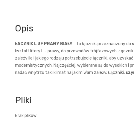
Opis
ŁACZNIK L 3F PRAWY BIAŁY –
to łącznik, przeznaczony do
kształt litery L – prawy, do przewodów trójfazowych. Łącznik
zależy ile i jakiego rodzaju potrzebujecie łączniki, aby uzy
modernistycznych. Najczęściej, wybierane są do wysokich i p
nadać wnętrzu taki klimat na jakim Wam zależy. Łączniki,
szy
Brak plików