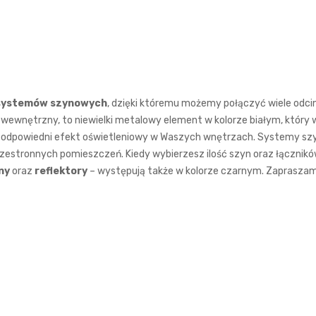
systemów szynowych
, dzięki któremu możemy połączyć wiele odc
 wewnętrzny, to niewielki metalowy element w kolorze białym, który w
skać odpowiedni efekt oświetleniowy w Waszych wnętrzach. Systemy szy
rzestronnych pomieszczeń. Kiedy wybierzesz ilość szyn oraz łączników
ny
oraz
reflektory
– występują także w kolorze czarnym. Zaprasz