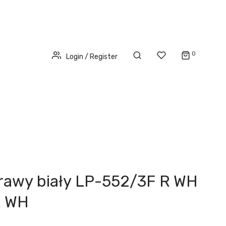
0
Login / Register
prawy biały LP-552/3F R WH
R WH