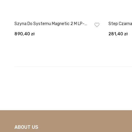
Szyna Do Systemu Magnetic 2 M LP-
Step Czarn
E020-MAG-BK
0458 BK
890,40
zł
281,40
zł
ABOUT US