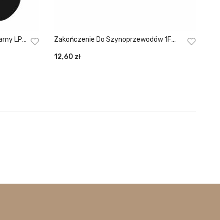
arny LP-
Zakończenie Do Szynoprzewodów 1F
Białe (zaślepka) LP-556/END-S-WH
12,60
zł