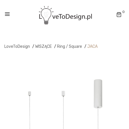
0
LoveToDesign
/
WISZĄCE
/
Ring / Square
/
JACA