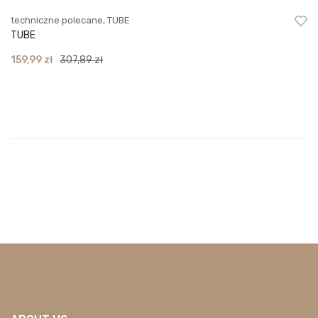
techniczne polecane
,
TUBE
TUBE
Original
Current
159,99
zł
307,89
zł
price
price
was:
is:
307,89 zł.
159,99 zł.