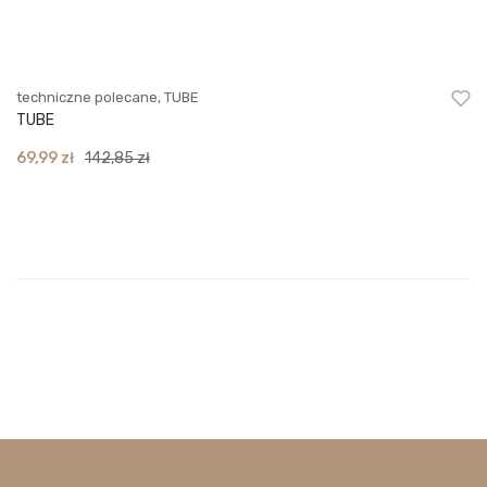
techniczne polecane
,
TUBE
TUBE
Original
Current
69,99
zł
142,85
zł
price
price
was:
is:
142,85 zł.
69,99 zł.