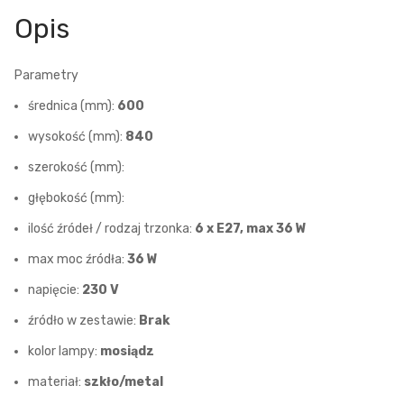
Opis
Parametry
średnica (mm):
600
wysokość (mm):
840
szerokość (mm):
głębokość (mm):
ilość źródeł / rodzaj trzonka:
6 x E27, max 36 W
max moc źródła:
36 W
napięcie:
230 V
źródło w zestawie:
Brak
kolor lampy:
mosiądz
materiał:
szkło/metal