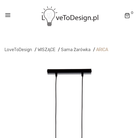
0
LoveToDesign
/
WISZĄCE
/
Sama Żarówka
/
ARICA