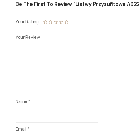
Be The First To Review “Listwy Przysufitowe AD2
Your Rating
Your Review
Name
*
Email
*