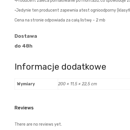
•Producent zaleca pomalowanie po montażu, co spowoduje za
•Jedynie ten producent zapewnia atest ognioodporny (klasyfi
Cena na stronie odpowiada za całą listwę – 2 mb
Dostawa
do 48h
Informacje dodatkowe
Wymiary
200 × 11,5 × 22,5 cm
Reviews
There are no reviews yet.