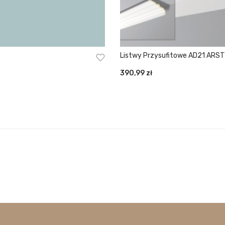
Listwy Przysufitowe AD21 ARS
390,99
zł