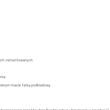
ych i remontowanych
enia
 pełnym macie farbą podkładową