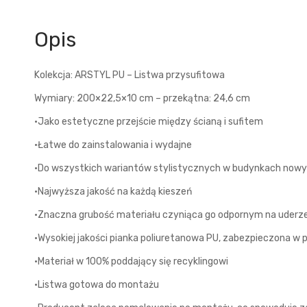
Opis
Kolekcja: ARSTYL PU – Listwa przysufitowa
Wymiary: 200×22,5×10 cm – przekątna: 24,6 cm
•Jako estetyczne przejście między ścianą i sufitem
•Łatwe do zainstalowania i wydajne
•Do wszystkich wariantów stylistycznych w budynkach now
•Najwyższa jakość na każdą kieszeń
•Znaczna grubość materiału czyniąca go odpornym na uderz
•Wysokiej jakości pianka poliuretanowa PU, zabezpieczona w
•Materiał w 100% poddający się recyklingowi
•Listwa gotowa do montażu