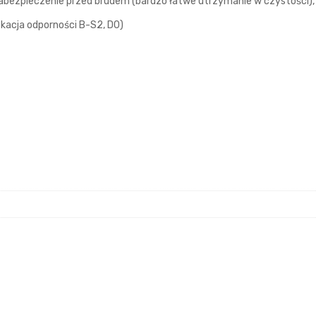
bezpieczenie przed brudem (bardzo łatwe utrzymanie w czystości),
kacja odporności B-S2, D0)