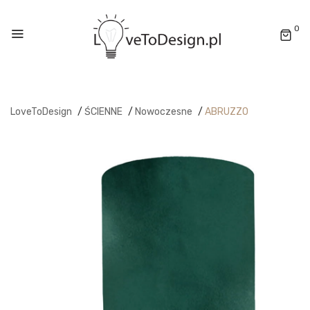
0
LoveToDesign
/
ŚCIENNE
/
Nowoczesne
/
ABRUZZO