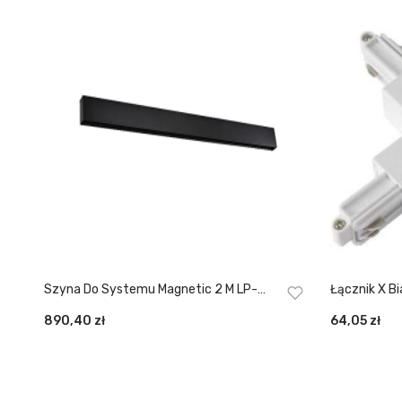
Szyna Do Systemu Magnetic 2 M LP-
Łącznik X Biały Do Szynoprze
E020-MAG-BK
LP-554 WH
890,40
zł
64,05
zł