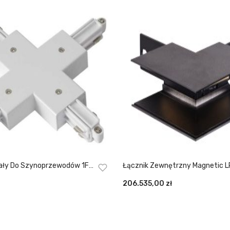
wodów 1F
Łącznik Zewnętrzny Magnetic 
MAG-BK
206.535,00
zł