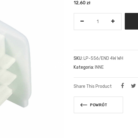
12,60
zł
Ilość
SKU:
LP-556/END 4W WH
Kategoria:
INNE
Share This Product
POWRÓT