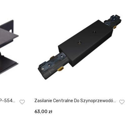
LP-554-
Zasilanie Centralne Do Szynoprzewodów
1F Czarne LP-555-S-BK
63,00
zł