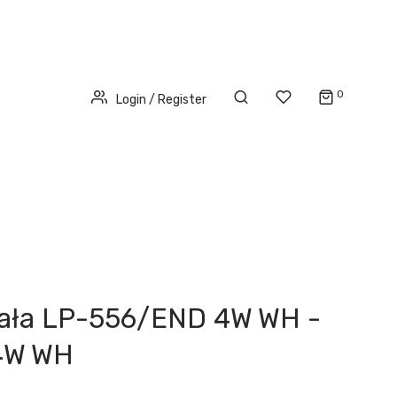
0
Login / Register
iała LP-556/END 4W WH -
4W WH