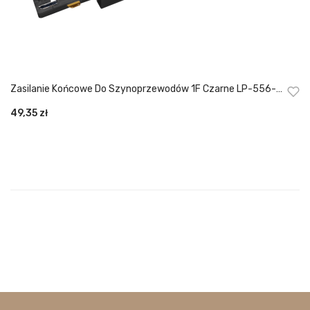
Zasilanie Końcowe Do Szynoprzewodów 1F Czarne LP-556-
S-BK
49,35
zł