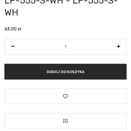
LP-555-S-WH - LP-555-S-
WH
63,00
zł
Ilość
DODAJ DO KOSZYKA