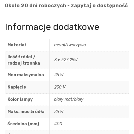
Około 20 dni roboczych - zapytaj o dostępność
Informacje dodatkowe
Materiał
metal/tworzywo
Ilość źródeł /
3 x E27 25W
rodzaj trzonka
Moc maksymalna
25 W
Napięcie
230 V
Kolor lampy
biały mat/biały
Maks. moc źródła
25 W
Średnica (mm)
400