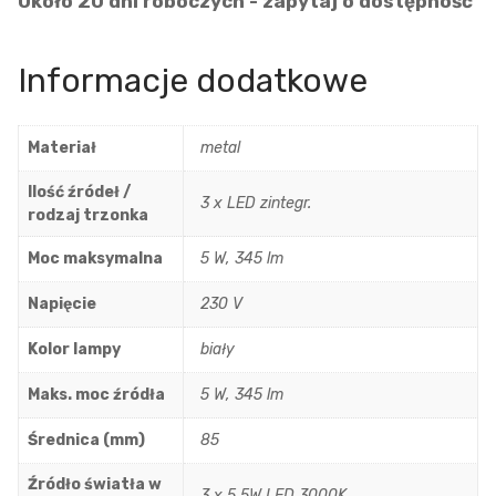
Około 20 dni roboczych - zapytaj o dostępność
Informacje dodatkowe
Materiał
metal
Ilość źródeł /
3 x LED zintegr.
rodzaj trzonka
Moc maksymalna
5 W, 345 lm
Napięcie
230 V
Kolor lampy
biały
Maks. moc źródła
5 W, 345 lm
Średnica (mm)
85
Źródło światła w
3 x 5,5W LED 3000K