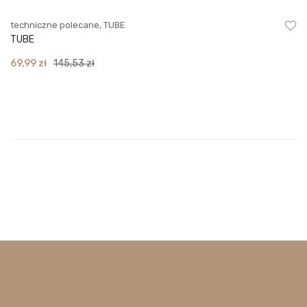
techniczne polecane
,
TUBE
TUBE
Original
Current
69,99
zł
145,53
zł
price
price
was:
is:
145,53 zł.
69,99 zł.