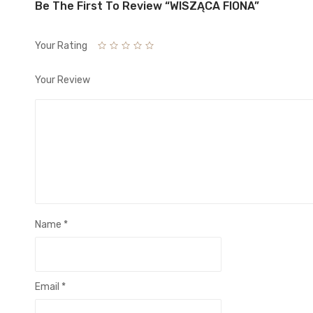
Be The First To Review “WISZĄCA FIONA”
Your Rating
Your Review
Name
*
Email
*