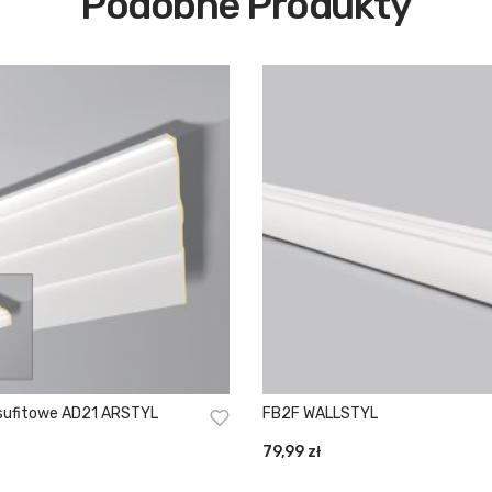
Podobne Produkty
sufitowe AD21 ARSTYL
FB2F WALLSTYL
79,99
zł