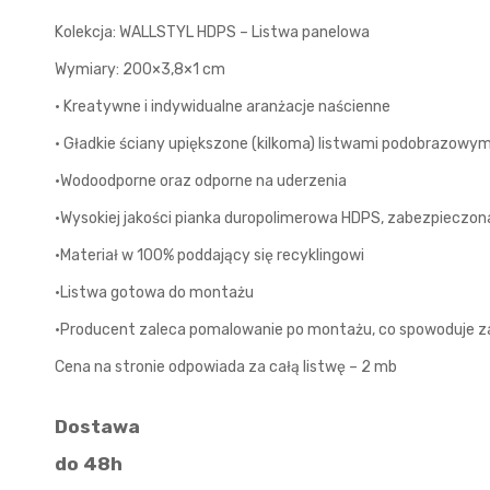
Kolekcja: WALLSTYL HDPS – Listwa panelowa
Wymiary: 200×3,8×1 cm
• Kreatywne i indywidualne aranżacje naścienne
• Gładkie ściany upiększone (kilkoma) listwami podobrazowym
•Wodoodporne oraz odporne na uderzenia
•Wysokiej jakości pianka duropolimerowa HDPS, zabezpieczo
•Materiał w 100% poddający się recyklingowi
•Listwa gotowa do montażu
•Producent zaleca pomalowanie po montażu, co spowoduje za
Cena na stronie odpowiada za całą listwę – 2 mb
Dostawa
do 48h