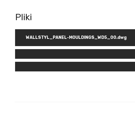
WALLSTYL_PANEL-MOULDINGS_WD5_00.dwg