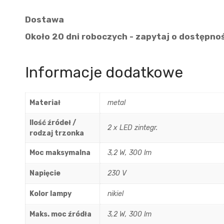
Dostawa
Około 20 dni roboczych - zapytaj o dostępno
Informacje dodatkowe
Materiał
metal
Ilość źródeł /
2 x LED zintegr.
rodzaj trzonka
Moc maksymalna
3,2 W, 300 lm
Napięcie
230 V
Kolor lampy
nikiel
Maks. moc źródła
3,2 W, 300 lm