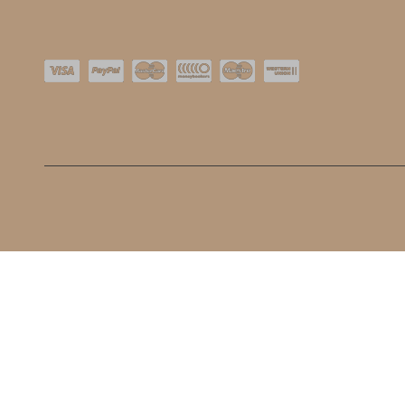
O nas
Kontakt
Dostawa
Nowości
Płatności
Bestseller
Regulamin Sklepu
Blog