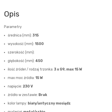
Opis
Parametry
średnica (mm):
315
wysokość (mm):
1500
szerokość (mm):
głębokość (mm):
450
ilość źródeł / rodzaj trzonka:
3 x G9, max 15 W
max moc źródła:
15 W
napięcie:
230 V
źródło w zestawie:
Brak
kolor lampy:
biały/antyczny mosiądz
materiał:
metal/szkło