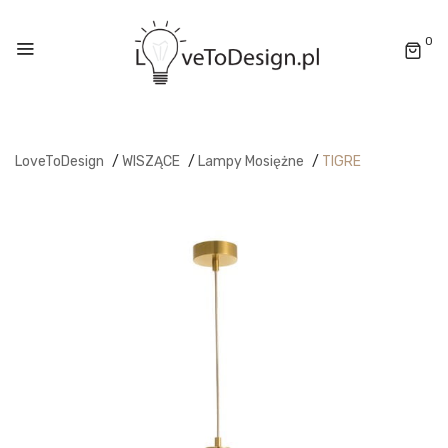
0
LoveToDesign
/
WISZĄCE
/
Lampy Mosiężne
/
TIGRE