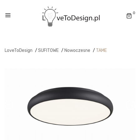
0
LoveToDesign
/
SUFITOWE
/
Nowoczesne
/
TAME