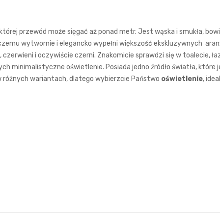
 której przewód może sięgać aż ponad metr. Jest wąska i smukła, bowi
i czemu wytwornie i elegancko wypełni większość ekskluzywnych ara
, czerwieni i oczywiście czerni. Znakomicie sprawdzi się w toalecie, ł
ch minimalistyczne oświetlenie. Posiada jedno źródło światła, które
w różnych wariantach, dlatego wybierzcie Państwo
oświetlenie
, ide