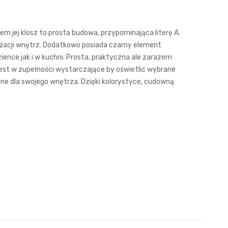
em jej klosz to prosta budowa, przypominająca literę A.
nżacji wnętrz. Dodatkowo posiada czarny element
azience jak i w kuchni. Prosta, praktyczna ale zarazem
 jest w zupełności wystarczające by oświetlić wybrane
alne dla swojego wnętrza. Dzięki kolorystyce, cudowną