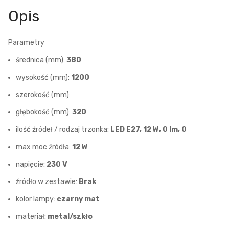
Opis
Parametry
średnica (mm):
380
wysokość (mm):
1200
szerokość (mm):
głębokość (mm):
320
ilość źródeł / rodzaj trzonka:
LED E27, 12 W, 0 lm, 0
max moc źródła:
12 W
napięcie:
230 V
źródło w zestawie:
Brak
kolor lampy:
czarny mat
materiał:
metal/szkło