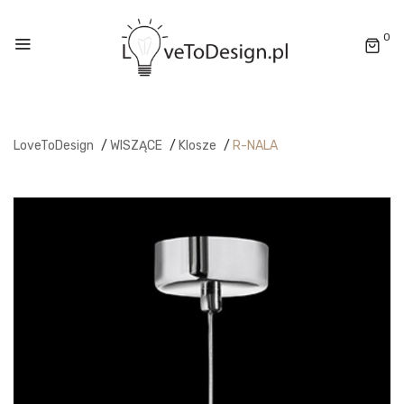
0
LoveToDesign
/
WISZĄCE
/
Klosze
/
R-NALA