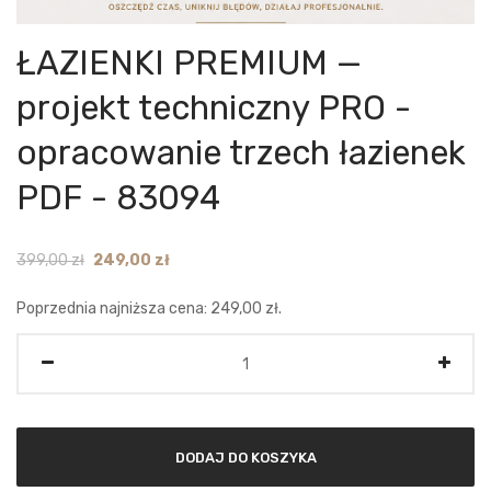
ŁAZIENKI PREMIUM —
projekt techniczny PRO -
opracowanie trzech łazienek
PDF - 83094
Original
Current
399,00
zł
249,00
zł
price
price
Poprzednia najniższa cena:
249,00
zł
.
was:
is:
399,00 zł.
249,00 zł.
Ilość
DODAJ DO KOSZYKA