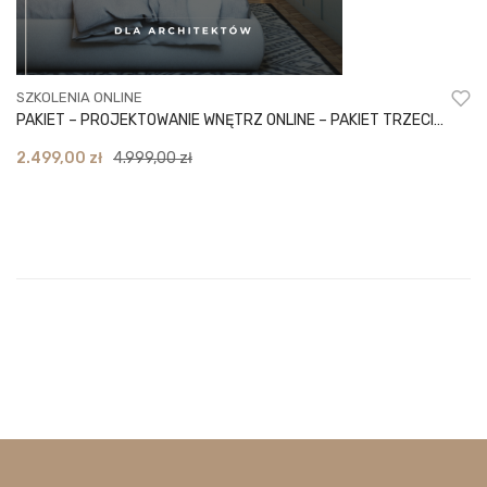
SZKOLENIA ONLINE
PAKIET – PROJEKTOWANIE WNĘTRZ ONLINE – PAKIET TRZECI
– EDYCJA PIERWSZA
Original
Current
2.499,00
zł
4.999,00
zł
price
price
was:
is:
4.999,00 zł.
2.499,00 zł.