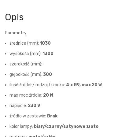
Opis
Parametry
średnica (mm):
1030
wysokość (mm):
1300
szerokość (mm):
głębokość (mm):
300
ilość źródeł / rodzaj trzonka:
4 x G9, max 20 W
max moc źródła:
20 W
napięcie:
230 V
źródło w zestawie:
Brak
kolor lampy:
biały/czarny/satynowe złoto
materiał:
metal/szkło