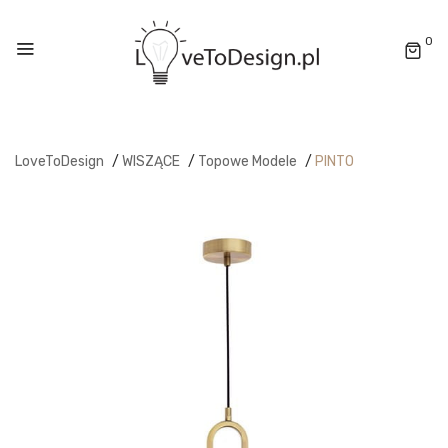
0
LoveToDesign
/
WISZĄCE
/
Topowe Modele
/
PINTO