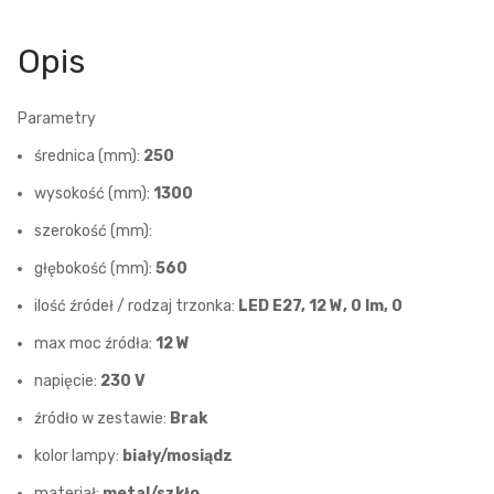
Opis
Parametry
średnica (mm):
250
wysokość (mm):
1300
szerokość (mm):
głębokość (mm):
560
ilość źródeł / rodzaj trzonka:
LED E27, 12 W, 0 lm, 0
max moc źródła:
12 W
napięcie:
230 V
źródło w zestawie:
Brak
kolor lampy:
biały/mosiądz
materiał:
metal/szkło