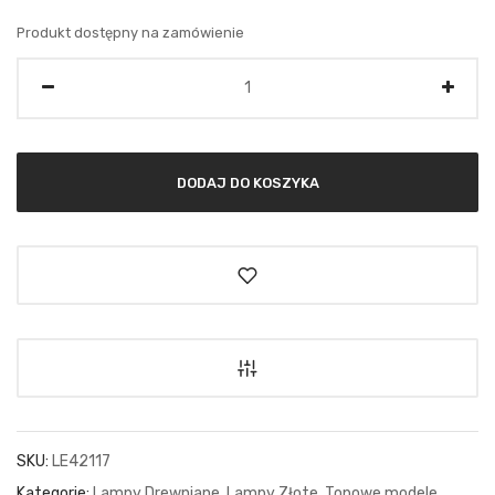
Produkt dostępny na zamówienie
Ilość
DODAJ DO KOSZYKA
SKU:
LE42117
Kategorie:
Lampy Drewniane
,
Lampy Złote
,
Topowe modele
,