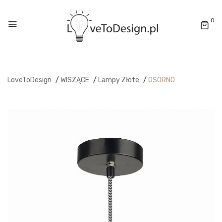
0
LoveToDesign
/
WISZĄCE
/
Lampy Złote
/
OSORNO