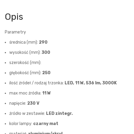
Opis
Parametry
średnica (mm):
290
wysokość (mm):
300
szerokość (mm):
głębokość (mm):
250
ilość źródeł / rodzaj trzonka:
LED, 11 W, 536 lm, 3000K
max moc źródła:
11 W
napięcie:
230 V
źródło w zestawie:
LED zintegr.
kolor lampy:
czarny mat
materiał:
aluminium/akryl