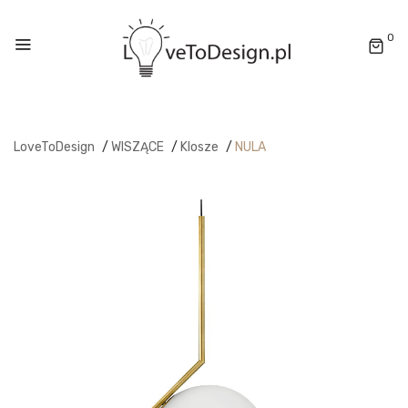
0
LoveToDesign
/
WISZĄCE
/
Klosze
/
NULA