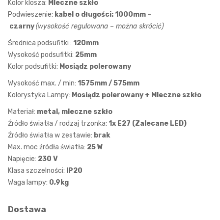
Kolor klosza:
Mleczne szkło
Podwieszenie:
kabel o długości: 1000mm –
czarny
(wysokość regulowana – można skrócić)
Średnica podsufitki :
120mm
Wysokość podsufitki:
25mm
Kolor podsufitki:
Mosiądz polerowany
Wysokość max. / min:
1575mm / 575mm
Kolorystyka Lampy:
Mosiądz polerowany
+ Mleczne szkło
Materiał:
metal, mleczne szkło
Źródło światła / rodzaj trzonka:
1x E27 (Zalecane LED)
Źródło światła w zestawie:
brak
Max. moc źródła światła:
25 W
Napięcie:
230 V
Klasa szczelności:
IP20
Waga lampy:
0,9kg
Dostawa