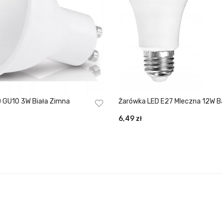
 GU10 3W Biała Zimna
Żarówka LED E27 Mleczna 12W Barwa
Biała Neutralna
6,49
zł