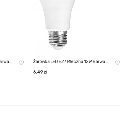
Żarówka LED E27 Mleczna 12W Barwa
Biała Zimna
6,49
zł