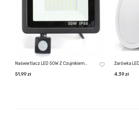
Naświetlacz LED 50W Z Czujnikiem
Żarówka LED
Ruchu Barwa Biała Neutralna
51,99
zł
4,39
zł