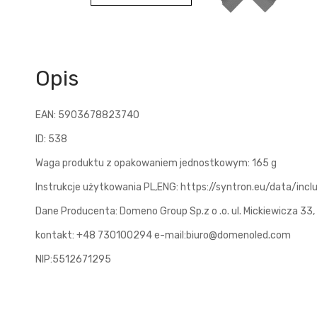
Opis
EAN: 5903678823740
ID: 538
Waga produktu z opakowaniem jednostkowym: 165 g
Instrukcje użytkowania PL,ENG: https://syntron.eu/data/incl
Dane Producenta: Domeno Group Sp.z o .o. ul. Mickiewicza 3
kontakt: +48 730100294 e-mail:biuro@domenoled.com
NIP:5512671295