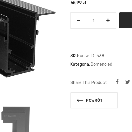
65,99
zł
Ilość
SKU:
uniw-ID-538
Kategoria:
Domenoled
Share This Product
POWRÓT