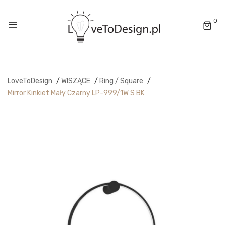
0
LoveToDesign
/
WISZĄCE
/
Ring / Square
/
Mirror Kinkiet Mały Czarny LP-999/1W S BK