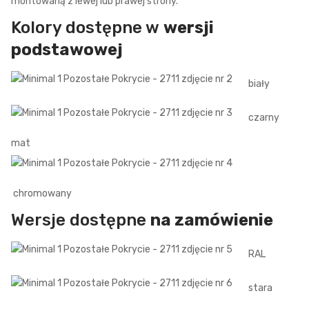
montowaną z lewej lub prawej strony.
Kolory dostępne w
wersji
podstawowej
biały
czarny
mat
chromowany
Wersje dostępne
na zamówienie
RAL
stara