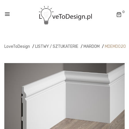
0
LoveToDesign
/
LISTWY / SZTUKATERIE
/
MARDOM
/
MDEMD020