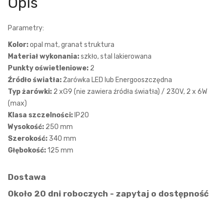
Opis
Parametry:
Kolor:
opal mat, granat struktura
Materiał wykonania:
szkło, stal lakierowana
Punkty oświetleniowe:
2
Źródło światła:
Żarówka LED lub Energooszczędna
Typ żarówki:
2 xG9 (nie zawiera źródła światła) / 230V, 2 x 6W
(max)
Klasa szczelności:
IP20
Wysokość:
250 mm
Szerokość:
340 mm
Głębokość:
125 mm
Dostawa
Około 20 dni roboczych - zapytaj o dostępność